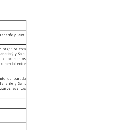
enerife y Saint
e organiza esta
anarias) y Saint
r conocimientos
 comercial entre
nto de partida
enerife y Saint
uturos eventos
.