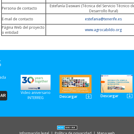
Estefanía Daswani (Técnica del Servicio Técnico de
Persona de contacto
Desarrollo Rural)
E-mail de contacto
estefania@tenerife.es
Página Web del proyecto
www.agrocabildo.org
o entidad
S
zada
Video aniversario
Descargar
Descargar
INTERREG
Información legal
|
Política de privacidad
|
Mapa web