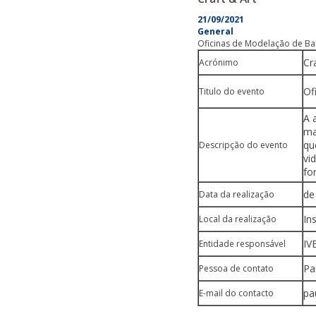
21/09/2021
General
Oficinas de Modelação de Ba
Cr
Acrónimo
Of
Titulo do evento
A 
ma
qu
Descripção do evento
vi
fo
de
Data da realização
In
Local da realização
IV
Entidade responsável
Pa
Pessoa de contato
pa
E-mail do contacto