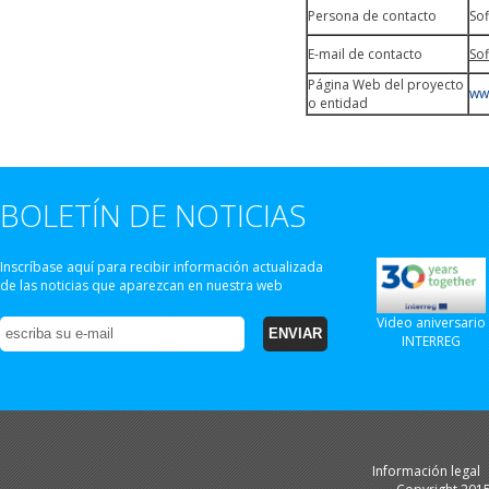
Persona de contacto
So
E-mail de contacto
So
Página Web del proyecto
ww
o entidad
BOLETÍN DE NOTICIAS
Inscríbase aquí para recibir información actualizada
de las noticias que aparezcan en nuestra web
Video aniversario
INTERREG
Información legal