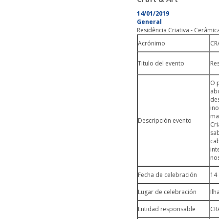
14/01/2019
General
Residência Criativa - Cerâmic
Acrónimo
CR
Titulo del evento
Res
O p
ab
de
in
mai
Descripción evento
Cri
sab
cab
int
nos
Fecha de celebración
14 
Lugar de celebración
Ilh
Entidad responsable
CR