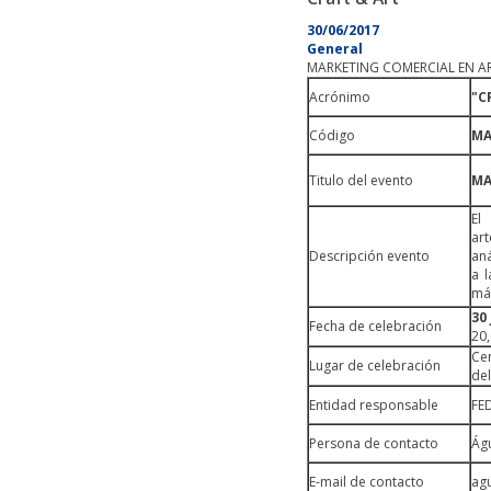
30/06/2017
General
MARKETING COMERCIAL EN A
Acrónimo
"C
Código
MAC
Titulo del evento
MA
El
ar
Descripción evento
aná
a l
más
30 
Fecha de celebración
20,
Cen
Lugar de celebración
del
Entidad responsable
FE
Persona de contacto
Ág
E-mail de contacto
ag