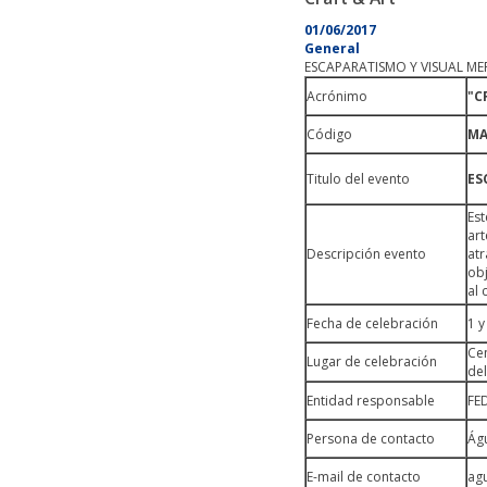
01/06/2017
General
ESCAPARATISMO Y VISUAL M
Acrónimo
"C
Código
MAC
Titulo del evento
ES
Est
art
Descripción evento
atr
obj
al
Fecha de celebración
1 y
Cen
Lugar de celebración
del
Entidad responsable
FE
Persona de contacto
Ág
E-mail de contacto
ag