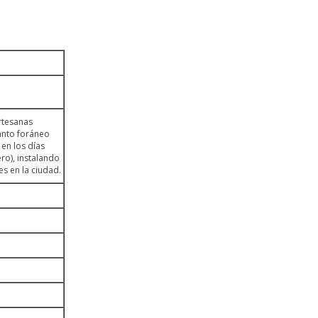
rtesanas
tanto foráneo
en los días
ro), instalando
es en la ciudad.