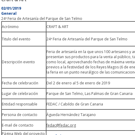
02/01/2019
General
24ª Feria de Artesanía del Parque de San Telmo
Acrónimo
CRAFT & ART
Titulo del evento
24ª Feria de Artesanía del Parque de San Telmo
Feria de artesanía en la que unos 100 artesanos y a
presentan sus productos para la venta al público, 
Descripción evento
como local, aprovechando fechas de máxima venta 
previos a la festividad de los Reyes Magos (6 de ene
la feria en un punto neurálgico de las comunicacion
Fecha de celebración
Del 2 de enero al 5 de enero de 2019
Lugar de celebración
Parque de San Telmo, Las Palmas de Gran Canaria
Entidad responsable
FEDAC / Cabildo de Gran Canaria
Persona de contacto
Águeda Hernández Tarajano
E-mail de contacto
fedac@fedac.org
Página Web del proyecto