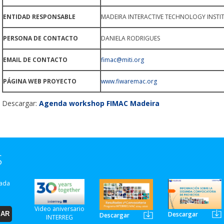
ENTIDAD RESPONSABLE
MADEIRA INTERACTIVE TECHNOLOGY INSTI
PERSONA DE CONTACTO
DANIELA RODRIGUES
EMAIL DE CONTACTO
fimac@miti.org
PÁGINA WEB PROYECTO
www.fiwaremac.org
Descargar:
Agenda workshop FIMAC Madeira
S
zada
Video aniversario
Descargar
Descargar
INTERREG