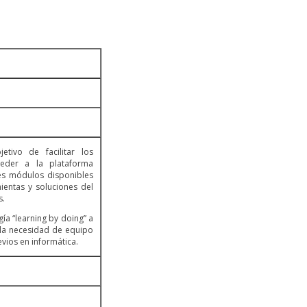
etivo de facilitar los
eder a la plataforma
es módulos disponibles
ientas y soluciones del
s.
gía “learning by doing” a
e la necesidad de equipo
vios en informática.