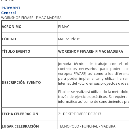
21/09/2017
General
WORKSHOP FIWARE - FIMAC MADEIRA
ACRONIMO
FI-MAC
CÓDIGO
MAC/2.3d/181
TÍTULO EVENTO
WORKSHOP FIWARE- FIMAC MADEIRA
Jornada técnica de trabajo con el obj
contenidos necesarios para poder acc
europea FIWARE, así como a los diferent
para poder implementar y utilizar herram
DESCRIPCIÓN EVENTO
Internet del Futuro en sus proyectos o idea
El taller se realizará utilizando la metodolo
través de ejercicios prácticos. Se requier
informático así como de conocimientos pre
FECHA CELEBRACIÓN
21 DE SEPTIEMBRE DE 2017
LUGAR CELEBRACIÓN
TECNOPOLO - FUNCHAL - MADEIRA