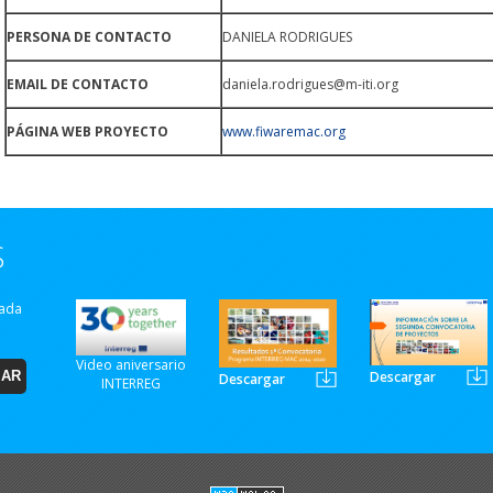
PERSONA DE CONTACTO
DANIELA RODRIGUES
EMAIL DE CONTACTO
daniela.rodrigues@m-iti.org
PÁGINA WEB PROYECTO
www.fiwaremac.org
S
zada
Video aniversario
Descargar
Descargar
INTERREG