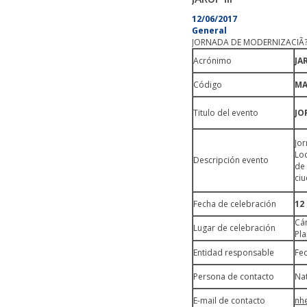
12/06/2017
General
JORNADA DE MODERNIZACIÃ?
Acrónimo
JA
Código
MA
Titulo del evento
JO
Jor
Loc
Descripción evento
de 
ci
Fecha de celebración
12
Cám
Lugar de celebración
Pla
Entidad responsable
Fe
Persona de contacto
Na
E-mail de contacto
nh