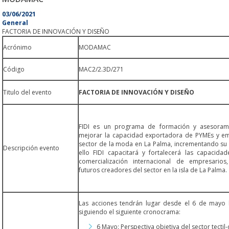
03/06/2021
General
FACTORIA DE INNOVACIÓN Y DISEÑO
Acrónimo
MODAMAC
Código
MAC2/2.3D/271
Titulo del evento
FACTORIA DE INNOVACIÓN Y DISEÑO
FIDI es un programa de formación y asesorami
mejorar la capacidad exportadora de PYMEs y e
sector de la moda en La Palma, incrementando su 
Descripción evento
ello FIDI capacitará y fortalecerá las capacid
comercialización internacional de empresario
futuros creadores del sector en la isla de La Palma.
Las acciones tendrán lugar desde el 6 de mayo 
siguiendo el siguiente cronocrama:
6 Mayo: Perspectiva objetiva del sector tecti