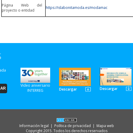
Página Web del
https://islabonitamoda.es/modamac
proyecto o entidad
S
zada
Video aniversario
Descargar
Descargar
INTERREG
Información legal
|
Política de privacidad
|
Mapa web
Copyright 2015. Todos los derechos reservados