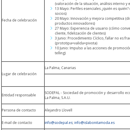
(valoración de la situación, análisis interno y 
13 Mayo: Perfiles esenciales ¿quién es quién? (
socios)
20 Mayo: Innovación y mejora competitiva (di
Fecha de celebración
productos innovadores)
27 Mayo: Experiencia de usuario (cómo conver
cliente, fidelización de clientes)
3 Junio: Procedimiento Cíclico, fallar no es fr
(prototipa+valida+pivota)
10 Junio: Impulso a las acciones de promoción
telling)
La Palma, Canarias
Lugar de celebración
SODEPAL - Sociedad de promoción y desarrollo eco
Entidad responsable
La Palma, S.A.U.
Persona de contacto
Alejandro Llovell
E-mail de contacto
info@sodepal.es
;
info@islabonitamoda.es