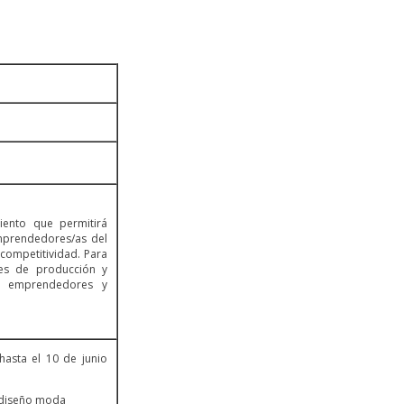
ento que permitirá
mprendedores/as del
competitividad. Para
ades de producción y
s, emprendedores y
hasta el 10 de junio
l-diseño moda