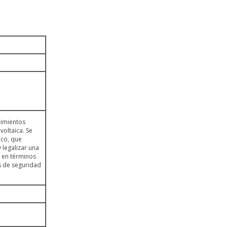
cimientos
voltaica. Se
ico, que
 legalizar una
o en términos
s de seguridad