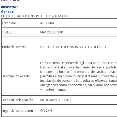
08/05/2023
General
CURSO DE AUTOCONSUMO FOTOVOLTAICO
Acrónimo
ACLIEMAC
Código
MAC2/3.5b/380
Titulo del evento
CURSO DE AUTOCONSUMO FOTOVOLTAICO
En este curso se pretende aglutinar todos los cono
básicos para el aprovechamiento de la energía foto
trata de una formación completa, de carácter práct
Descripción evento
permitirá al técnico/a municipal diseñar, proyectar y
instalación de consumo fotovoltaico eficiente, tant
energéticos como económicos, sin olvidar aspecto
y mantenimiento.
Fecha de celebración
08 DE MAYO DE 2023
Lugar de celebración
ON LINE