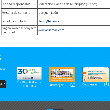
Entidad responsable
Federación Canaria de Municipios (FECAM)
Persona de contacto
Jose Juan León
E-mail de contacto
jjleon@fecam.es
Página Web del proyecto
www.acliemac.com
o entidad
S
zada
Video aniversario
Descargar
Descargar
INTERREG