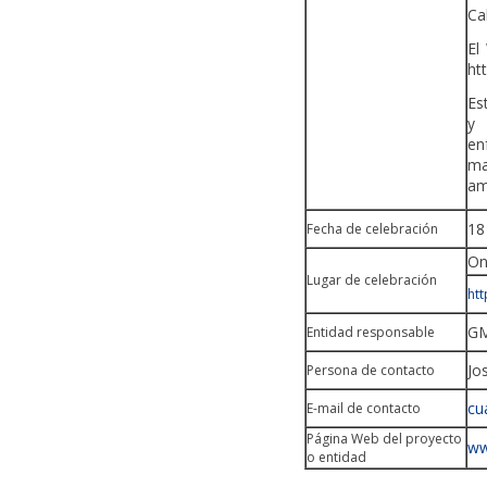
Ca
El
h
Es
y 
en
ma
am
18
Fecha de celebración
On
Lugar de celebración
htt
GM
Entidad responsable
Jo
Persona de contacto
cu
E-mail de contacto
Página Web del proyecto
ww
o entidad