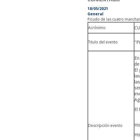
18/05/2021
General
Picudo de las cuatro manchas
CU
Acrónimo
"P
Titulo del evento
En
de
El
la
la
se
in
Ag
E
Ho
Descripción evento
Ho