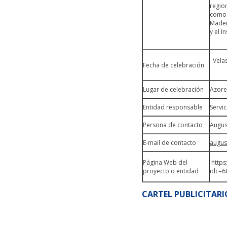
regio
como:
Madeir
y el I
Velas
Fecha de celebración
Angr
Lugar de celebración
Azore
Entidad responsable
Servic
Persona de contacto
Augus
E-mail de contacto
augus
Página Web del
https
proyecto o entidad
idc=6
CARTEL PUBLICITARI