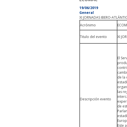
19/06/2019
General
XI JORNADAS IBERO-ATLÁNTIC
Acrónimo
ECOM
Titulo del evento
XI JO
El Ser
produc
contr
cambi
de la
estadí
organ
las re
inter
Descripción evento
exper
de es
Parla
estad
Europ
Este 