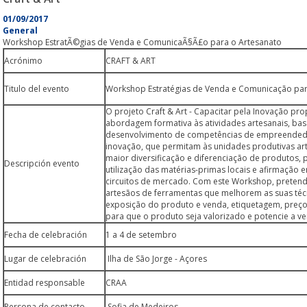
01/09/2017
General
Workshop EstratÃ©gias de Venda e ComunicaÃ§Ã£o para o Artesanato
Acrónimo
CRAFT & ART
Titulo del evento
Workshop Estratégias de Venda e Comunicação par
O projeto Craft & Art - Capacitar pela Inovação p
abordagem formativa às atividades artesanais, ba
desenvolvimento de competências de empreended
inovação, que permitam às unidades produtivas ar
maior diversificação e diferenciação de produtos,
Descripción evento
utilização das matérias-primas locais e afirmação 
circuitos de mercado. Com este Workshop, pretend
artesãos de ferramentas que melhorem as suas téc
exposição do produto e venda, etiquetagem, preç
para que o produto seja valorizado e potencie a v
Fecha de celebración
1 a 4 de setembro
Lugar de celebración
Ilha de São Jorge - Açores
Entidad responsable
CRAA
Persona de contacto
Sofia de Medeiros