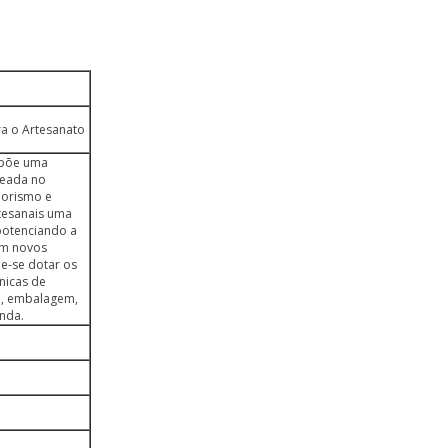
a o Artesanato
ropõe uma
seada no
orismo e
tesanais uma
 potenciando a
em novos
e-se dotar os
nicas de
o, embalagem,
enda.