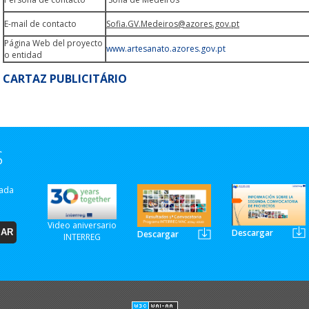
E-mail de contacto
Sofia.GV.Medeiros@azores.gov.pt
Página Web del proyecto
www.artesanato.azores.gov.pt
o entidad
CARTAZ PUBLICITÁRIO
S
zada
Video aniversario
Descargar
Descargar
INTERREG