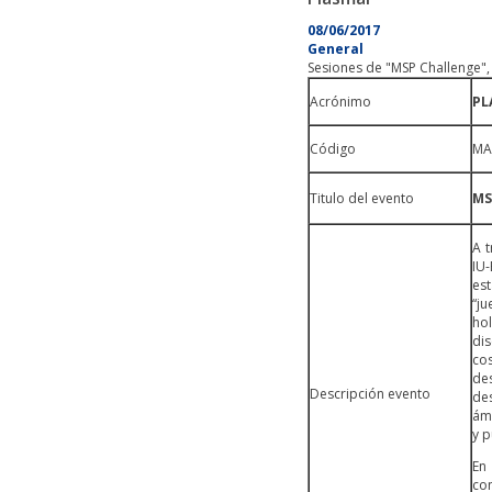
08/06/2017
General
Sesiones de "MSP Challenge",
Acrónimo
PL
Código
MA
Titulo del evento
MS
A 
IU
es
“ju
ho
dis
co
de
Descripción evento
des
ámb
y p
En
co