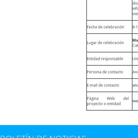
di
in
vie
Fecha de celebración
8-1
Mu
Lugar de celebración
Cat
Entidad responsable
Un
Persona de contacto
An
E-mail de contacto
an
Página Web del
ww
proyecto o entidad