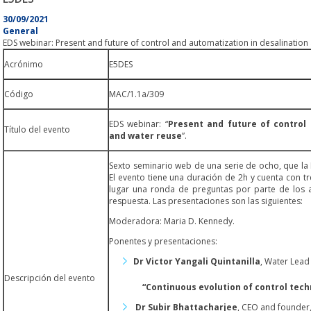
30/09/2021
General
EDS webinar: Present and future of control and automatization in desalination
Acrónimo
E5DES
Código
MAC/1.1a/309
EDS webinar: “
Present and future of control 
Título del evento
and water reuse
”.
Sexto seminario web de una serie de ocho, que la 
El evento tiene una duración de 2h y cuenta con tr
lugar una ronda de preguntas por parte de los a
respuesta. Las presentaciones son las siguientes:
Moderadora: Maria D. Kennedy.
Ponentes y presentaciones:
Dr Victor Yangali Quintanilla
, Water Lead 
Descripción del evento
“Continuous evolution of control tech
Dr Subir Bhattacharjee
, CEO and founder, 