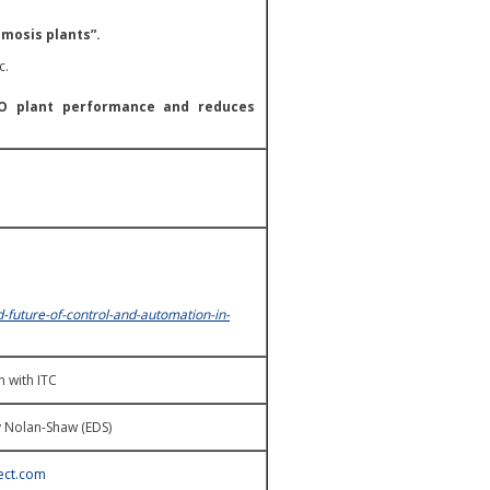
smosis plants”.
c.
O plant performance and reduces
-future-of-control-and-automation-in-
n with ITC
y Nolan-Shaw (EDS)
ect.com