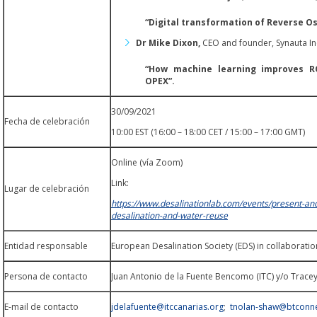
“Digital transformation of Reverse O
Dr Mike Dixon,
CEO and founder, Synauta In
“How machine learning improves R
OPEX”.
30/09/2021
Fecha de celebración
10:00 EST (16:00 – 18:00 CET / 15:00 – 17:00 GMT)
Online (vía Zoom)
Link:
Lugar de celebración
https://www.desalinationlab.com/events/present-and
desalination-and-water-reuse
Entidad responsable
European Desalination Society (EDS) in collaboratio
Persona de contacto
Juan Antonio de la Fuente Bencomo (ITC) y/o Trace
E-mail de contacto
jdelafuente@itccanarias.org
;
tnolan-shaw@btconn