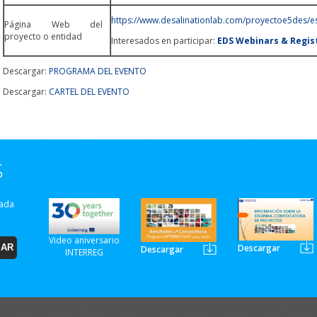
https://www.desalinationlab.com/proyectoe5des/e
Página Web del
proyecto o entidad
Interesados en participar:
EDS Webinars & Regis
Descargar:
PROGRAMA DEL EVENTO
Descargar:
CARTEL DEL EVENTO
S
zada
Video aniversario
Descargar
Descargar
INTERREG