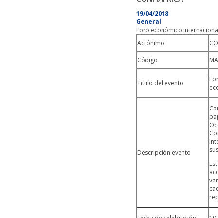
19/04/2018
General
Foro económico internacional
Acrónimo
CO
Código
MA
Fo
Titulo del evento
eco
Ca
pa
Oc
Co
int
sus
Descripción evento
Est
ac
va
ca
rep
Fecha de celebración
19 