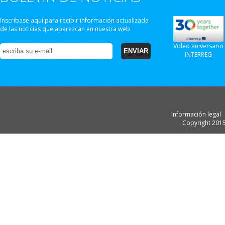
Inscríbase aquí para recibir información actualizada
de las noticias que aparezcan en nuestra web
Video aniversario
INTERREG
Información legal
Copyright 201