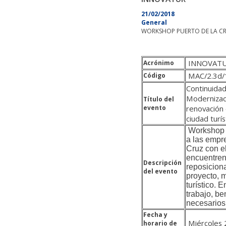
21/02/2018
General
WORKSHOP PUERTO DE LA CRUZ 
INNOVAT
Acrónimo
MAC/2.3d/
Código
Continuidad
Modernizaci
Título del
evento
renovación 
ciudad turí
Workshop e
a las empre
Cruz con el
encuentren
Descripción
reposicion
del evento
proyecto, 
turístico. 
trabajo, be
necesarios 
Fecha y
Miércoles 
horario de