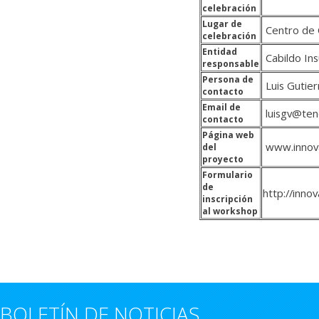
celebración
Lugar de
Centro de 
celebración
Entidad
Cabildo Ins
responsable
Persona de
Luis Gutier
contacto
Email de
luisgv@tene
contacto
Página web
www.innova
del
proyecto
Formulario
de
http://innov
inscripción
al workshop
BOLETÍN DE NOTICIAS