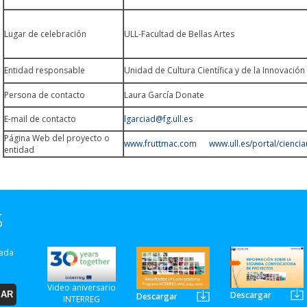
Lugar de celebración
ULL-Facultad de Bellas Artes
Entidad responsable
Unidad de Cultura Científica y de la Innovació
Persona de contacto
Laura García Donate
E-mail de contacto
lgarciad@fg.ull.es
Página Web del proyecto o
www.fruttmac.com www.ull.es/portal/cienciau
entidad
S
zada
Video aniversario
Descargar
Descargar
INTERREG