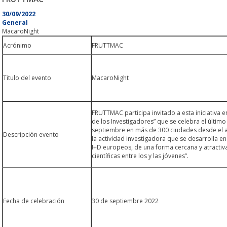
30/09/2022
General
MacaroNight
Acrónimo
FRUTTMAC
Titulo del evento
MacaroNight
FRUTTMAC participa invitado a esta iniciativa
de los Investigadores” que se celebra el últim
septiembre en más de 300 ciudades desde el añ
Descripción evento
la actividad investigadora que se desarrolla en
I+D europeos, de una forma cercana y atractiv
científicas entre los y las jóvenes”.
Fecha de celebración
30 de septiembre 2022