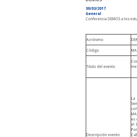
30/03/2017
General
Conferencia DEMOS a los estud
Acrónimo
DE
Código
MA
Con
Titulo del evento
med
La
Sen
cof
MAC
es 
el
Por
Descripción evento
Cab