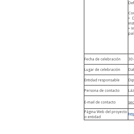
Def
Con
• 
ins
• I
paí
Fecha de celebración
30 
Lugar de celebración
Dak
Entidad responsable
Dip
Persona de contacto
Láz
E-mail de contacto
se
Página Web del proyecto
htt
o entidad