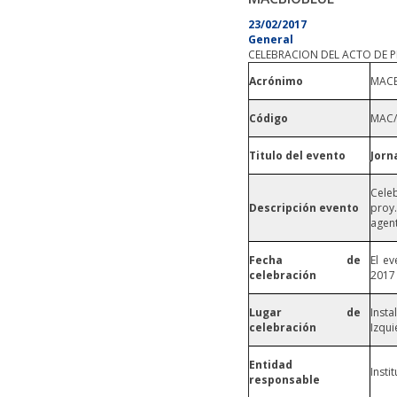
23/02/2017
General
CELEBRACION DEL ACTO DE 
Acrónimo
MAC
Código
MAC/
Titulo del evento
Jorn
Celeb
Descripción evento
proy
agent
Fecha de
El ev
celebración
2017
Lugar de
Insta
celebración
Izqui
Entidad
Insti
responsable