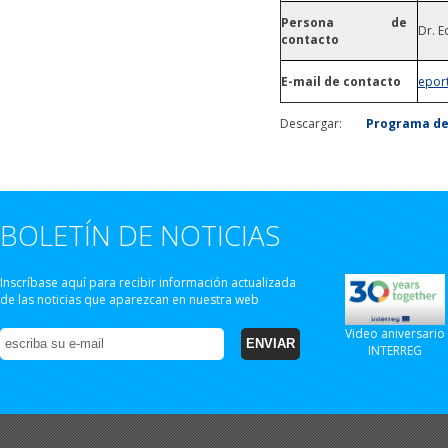
Persona de
Dr. E
contacto
E-mail de contacto
eport
Descargar:
Programa de
BOLETÍN DE NOTICIAS
Inscríbase aquí para recibir información actualizada
de las noticias que aparezcan en nuestra web
Video aniversario
INTERREG