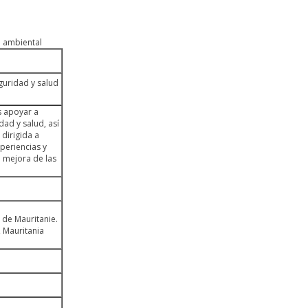
n ambiental
guridad y salud
s apoyar a
ad y salud, así
dirigida a
periencias y
 mejora de las
 de Mauritanie.
 Mauritania