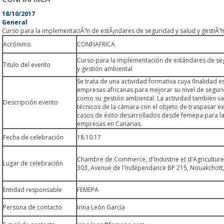
18/10/2017
General
Curso para la implementaciÃ³n de estÃ¡ndares de seguridad y salud y gestiÃ³
Acrónimo
CONFIAFRICA
Curso para la implementación de estándares de se
Titulo del evento
y gestión ambiental
Se trata de una actividad formativa cuya finalidad e
empresas africanas para mejorar su nivel de segurid
como su gestión ambiental. La actividad también va 
Descripción evento
técnicos de la cámara con el objeto de traspasar ex
casos de éxito desarrollados desde femepa para la
empresas en Canarias.
Fecha de celebración
18.10.17
Chambre de Commerce, d'Industrie et d'Agriculture
Lugar de celebración
303, Avenue de l'Indépendance BP 215, Nouakchott,
Entidad responsable
FEMEPA
Persona de contacto
Irina León García