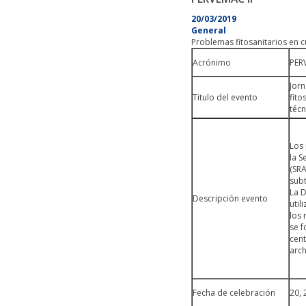
20/03/2019
General
Problemas fitosanitarios en c
Acrónimo
PER
Jor
Titulo del evento
fito
técn
Los 
la S
(SRA
subt
La D
Descripción evento
util
los 
se f
cent
arch
Fecha de celebración
20, 