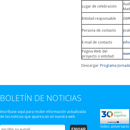
Audi
Lugar de celebración
Mad
Entidad responsable
GMR
Persona de contacto
José
E-mail de contacto
inf
Página Web del
www
proyecto o entidad
Descargar:
Programa Jornada
BOLETÍN DE NOTICIAS
Inscríbase aquí para recibir información actualizada
de las noticias que aparezcan en nuestra web
Video aniversario