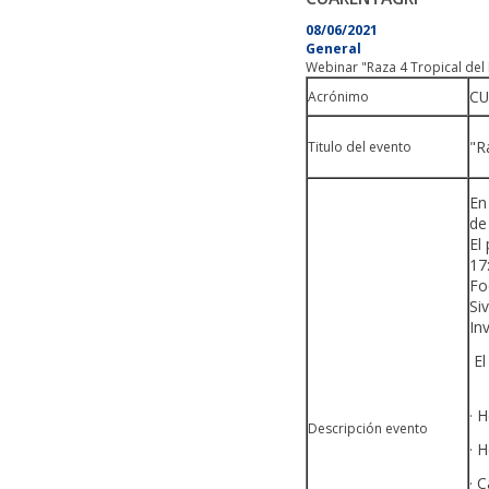
08/06/2021
General
Webinar "Raza 4 Tropical de
CU
Acrónimo
"R
Titulo del evento
En
de
El
17
Fo
Si
In
E
· 
Descripción evento
· 
· 