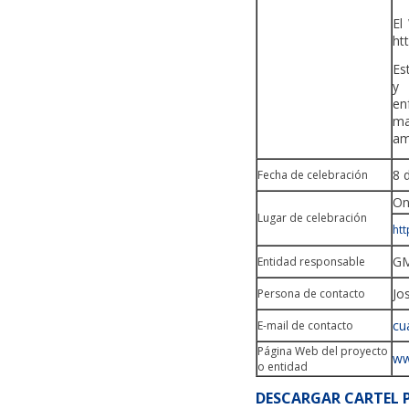
El
h
Es
y 
en
ma
am
8 
Fecha de celebración
On
Lugar de celebración
htt
GM
Entidad responsable
Jo
Persona de contacto
cu
E-mail de contacto
Página Web del proyecto
ww
o entidad
DESCARGAR CARTEL 