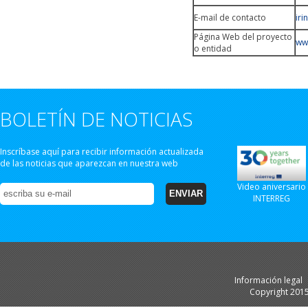
E-mail de contacto
ir
Página Web del proyecto
ww
o entidad
BOLETÍN DE NOTICIAS
Inscríbase aquí para recibir información actualizada
de las noticias que aparezcan en nuestra web
Video aniversario
INTERREG
Información legal
Copyright 201