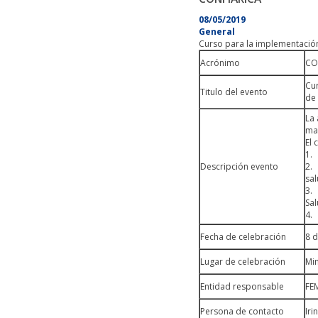
08/05/2019
General
Curso para la implementación
Acrónimo
CO
Cu
Titulo del evento
de 
La 
mat
El 
1.
Descripción evento
2.
sal
3.
Sal
4.
Fecha de celebración
8
Lugar de celebración
Min
Entidad responsable
FE
Persona de contacto
Iri