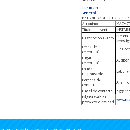
03/10/2018
General
INSTABILIDADE DE ENCOSTA
Acrónimo
MACAS
Titulo del evento
INSTAB
Pretend
Descripción evento
investig
Fecha de
3 de oc
celebración
Lugar de
Auditóri
celebración
Entidad
Laborató
responsable
Persona de
Ana Pro
contacto
E-mail de contacto
dg@lrec
Página Web del
www.ma
proyecto o entidad