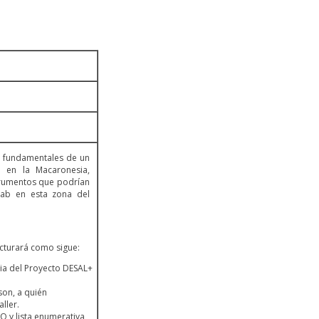
as fundamentales de un
n en la Macaronesia,
trumentos que podrían
 lab en esta zona del
ucturará como sigue:
cia del Proyecto DESAL+
son, a quién
ller.
 y lista enumerativa