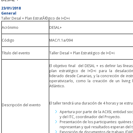
23/01/2018
General
Taller Desal + Plan EstratÃ©gico de I+D+i
Acrónimo
DESAL+
Código
MAC/1.1a/094
Título del evento
Taller Desal + Plan Estratégico de I+D+i
El objetivo final del DESAL + es definir las líne
plan estratégico de I+D+i para la desalació
liderado desde Canarias, y la concreción de ins
operativizarlo, como la creación de un living
Atlántico.
El taller tendrá una duración de 4 horas y se estr
Descripción del evento
Apertura por parte de la ACIISI, entidad so
y del ITC, coordinador del Proyecto.
Presentación de los participantes: quiénes 
representan y qué resultados esperan del ta
Exposición de documentos de trabajo (DAFO