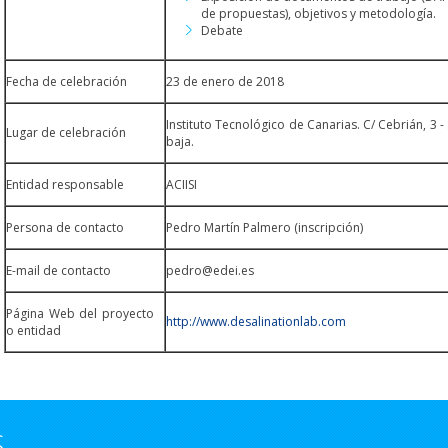
de propuestas), objetivos y metodología.
Debate
Fecha de celebración
23 de enero de 2018
Instituto Tecnológico de Canarias. C/ Cebrián, 3 -
Lugar de celebración
baja.
Entidad responsable
ACIISI
Persona de contacto
Pedro Martín Palmero (inscripción)
E-mail de contacto
pedro@edei.es
Página Web del proyecto
http://www.desalinationlab.com
o entidad
S