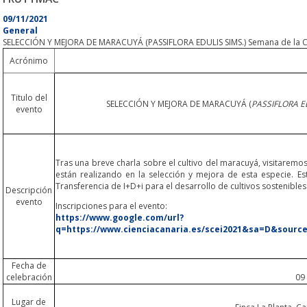
09/11/2021
General
SELECCIÓN Y MEJORA DE MARACUYÁ (PASSIFLORA EDULIS SIMS.) Semana de la Cie
Acrónimo
Titulo del
SELECCIÓN Y MEJORA DE MARACUYÁ (
PASSIFLORA E
evento
Tras una breve charla sobre el cultivo del maracuyá, visitaremos
están realizando en la selección y mejora de esta especie. 
Transferencia de I+D+i para el desarrollo de cultivos sostenibles
Descripción
evento
Inscripciones para el evento:
https://www.google.com/url?
q=https://www.cienciacanaria.es/scei2021&sa=D&sou
Fecha de
celebración
09
Lugar de