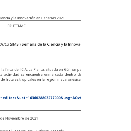
ncia y la Innovación en Canarias 2021
FRUTTMAC
SIMS.) Semana de la Ciencia y la Innovación en Canarias 2021
DULIS
 la finca del ICIA, La Planta, situada en Güímar para conocer las actividades q
Esta actividad se encuentra enmarcada dentro del proyecto europeo FRUTTM
 de frutales tropicales en la región macaronésica-.
rce=editors&ust=1636028803277000&usg=AOvVaw23AZVon0h3_OGUGedN
 de Noviembre de 2021