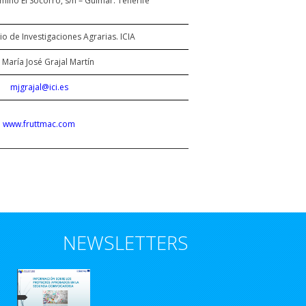
amino El Socorro, s/n – Güímar. Tenerife
io de Investigaciones Agrarias. ICIA
 María José Grajal Martín
mjgrajal@ici.es
www.fruttmac.com
NEWSLETTERS