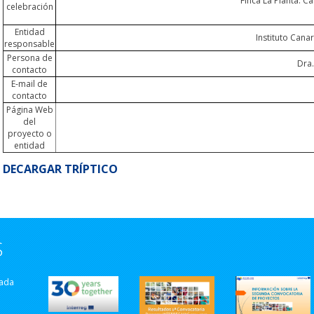
Finca La Planta. C
celebración
Entidad
Instituto Canar
responsable
Persona de
Dra.
contacto
E-mail de
contacto
Página Web
del
proyecto o
entidad
DECARGAR TRÍPTICO
S
zada