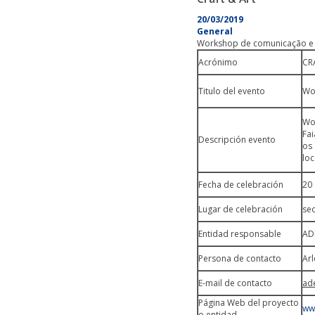
20/03/2019
General
Workshop de comunicação e
Acrónimo
CR
Titulo del evento
Wo
Wor
Fai
Descripción evento
os
loc
Fecha de celebración
20
Lugar de celebración
sed
Entidad responsable
AD
Persona de contacto
Arl
E-mail de contacto
ad
Página Web del proyecto
ww
o entidad