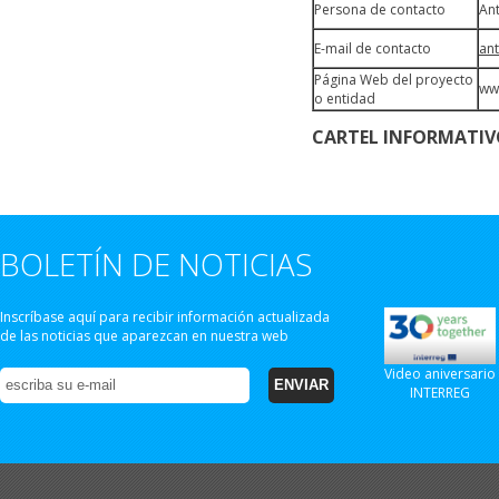
Persona de contacto
An
E-mail de contacto
an
Página Web del proyecto
ww
o entidad
CARTEL INFORMATI
BOLETÍN DE NOTICIAS
Inscríbase aquí para recibir información actualizada
de las noticias que aparezcan en nuestra web
Video aniversario
INTERREG