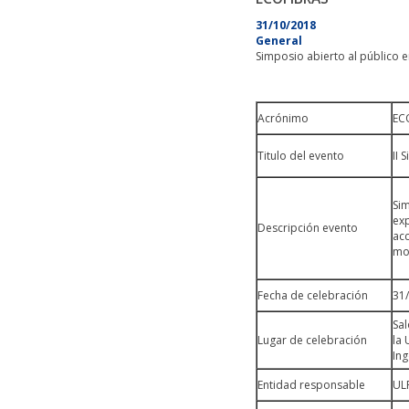
31/10/2018
General
Simposio abierto al público e
Acrónimo
EC
Titulo del evento
II 
Sim
exp
Descripción evento
acc
mo
Fecha de celebración
31/
Sal
Lugar de celebración
la 
Ing
Entidad responsable
UL