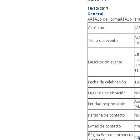
19/12/2017
General
AÃ§Ã£o de FormaÃ§Ã£o "Trans
Acrónimo
JAR
Aç
Titulo del evento
Con
Es
es
Descripción evento
co
as 
Fecha de celebración
19
Lugar de celebración
NO
As
Entidad responsable
(A
Persona de contacto
Nu
E-mail de contacto
nm
Página Web del proyecto
htt