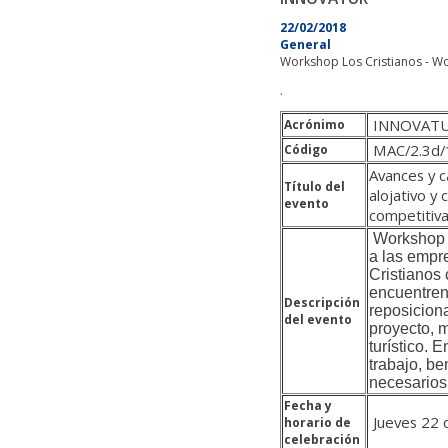
22/02/2018
General
Workshop Los Cristianos - Wo
.
INNOVAT
Acrónimo
MAC/2.3d/
Código
Avances y c
Título del
alojativo y
evento
competitiva
Workshop e
a las empr
Cristianos 
encuentren
Descripción
reposicion
del evento
proyecto, 
turístico. 
trabajo, be
necesarios 
Fecha y
Jueves 22 
horario de
celebración