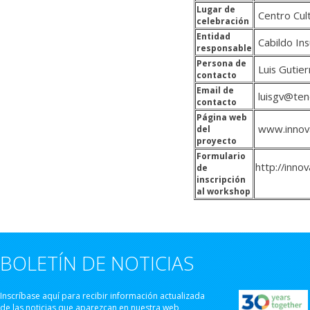
Lugar de
Centro Cult
celebración
Entidad
Cabildo Ins
responsable
Persona de
Luis Gutier
contacto
Email de
luisgv@tene
contacto
Página web
www.innova
del
proyecto
Formulario
http://innov
de
inscripción
al workshop
BOLETÍN DE NOTICIAS
Inscríbase aquí para recibir información actualizada
de las noticias que aparezcan en nuestra web