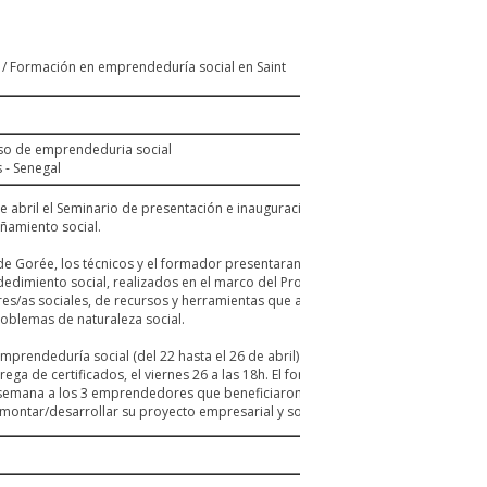
 / Formación en emprendeduría social en Saint
rso de emprendeduria social
 - Senegal
de abril el Seminario de presentación e inauguración de la formación de
ñamiento social.
 de Gorée, los técnicos y el formador presentaran los programas de la
dimiento social, realizados en el marco del Proyecto CITY2020, con los que
es/as sociales, de recursos y herramientas que ayuden a fomentar el
roblemas de naturaleza social.
mprendeduría social (del 22 hasta el 26 de abril) para 25 emprendedores/as
ntrega de certificados, el viernes 26 a las 18h. El formador y los miembros del
 semana a los 3 emprendedores que beneficiaron del programa de
ontar/desarrollar su proyecto empresarial y social.