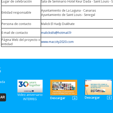
Lugar de celebración
Sala de Seminario Hotel Keur Dada - Saint Louis - 
Ayuntamiento de La Laguna - Canarias
Entidad responsable
Ayuntamiento de Saint Louis - Senegal
Persona de contacto
Malick El Hadji Diakhate
E-mail de contacto
malickstls@hotmail.fr
Página Web del proyecto o
www.maccity2020.com
entidad
S
zada
Video aniversario
Descargar
Descargar
INTERREG