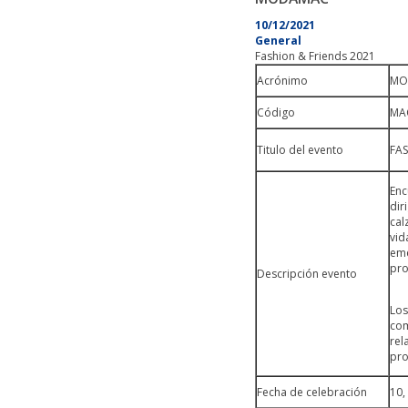
10/12/2021
General
Fashion & Friends 2021
Acrónimo
MO
Código
MA
Titulo del evento
FAS
Enc
dir
cal
vid
eme
pro
Descripción evento
Los
co
re
pro
Fecha de celebración
10,