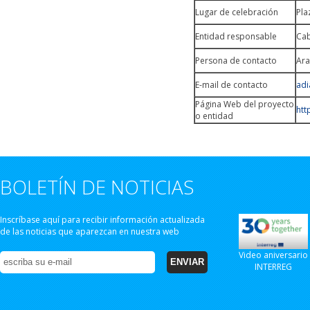
Lugar de celebración
Pla
Entidad responsable
Cab
Persona de contacto
Ara
E-mail de contacto
adi
Página Web del proyecto
htt
o entidad
BOLETÍN DE NOTICIAS
Inscríbase aquí para recibir información actualizada
de las noticias que aparezcan en nuestra web
Video aniversario
INTERREG