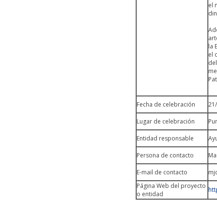
el 
din
Ade
art
la 
el 
del
med
Pa
Fecha de celebración
21
Lugar de celebración
Pun
Entidad responsable
Ay
Persona de contacto
Ma
E-mail de contacto
mj
Página Web del proyecto
htt
o entidad