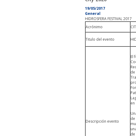
19/05/2017
General
HIDROSFERA FESTIVAL 2017
Acrónimo
CI
Titulo del evento
HI
El 
Coo
Red
de
Tra
pro
Fon
Pa
La
en 
Una
de 
Descripción evento
mun
una
de 