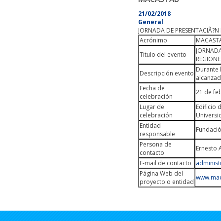
21/02/2018
General
JORNADA DE PRESENTACIÃ?N 
Acrónimo
MACASTAB
JORNADA
Titulo del evento
REGIONE
Durante 
Descripción evento
alcanzad
Fecha de
21 de fe
celebración
Lugar de
Edificio 
celebración
Universi
Entidad
Fundació
responsable
Persona de
Ernesto 
contacto
E-mail de contacto
administ
Página Web del
www.mac
proyecto o entidad