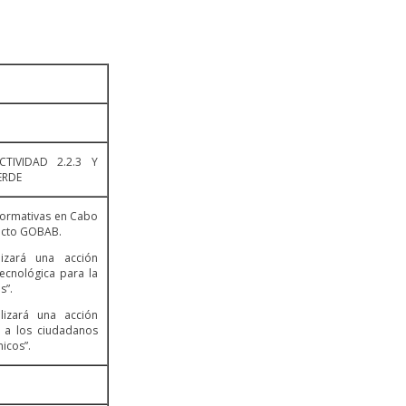
TIVIDAD 2.2.3 Y
ERDE
 formativas en Cabo
ecto GOBAB.
lizará una acción
tecnológica para la
s”.
lizará una acción
a a los ciudadanos
icos”.