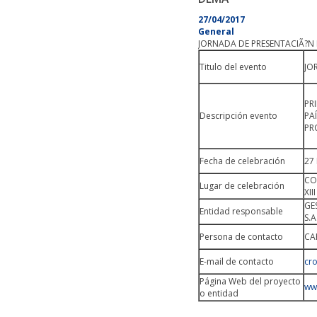
27/04/2017
General
JORNADA DE PRESENTACIÃ?N
Titulo del evento
JO
PR
Descripción evento
PA
PR
Fecha de celebración
27
CO
Lugar de celebración
XI
GE
Entidad responsable
S.A
Persona de contacto
CA
E-mail de contacto
cr
Página Web del proyecto
ww
o entidad