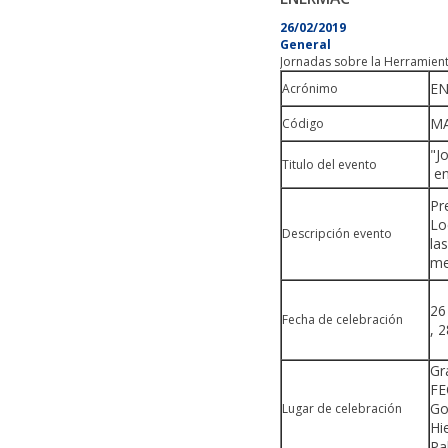
26/02/2019
General
Jornadas sobre la Herramien
E
Acrónimo
MA
Código
"J
Titulo del evento
en
Pr
Lo
Descripción evento
la
me
26
Fecha de celebración
, 
Gr
FE
Go
Lugar de celebración
Hi
Pa