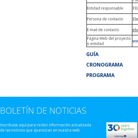
F
Entidad responsable
El
Persona de contacto
eb
E-mail de contacto
Página Web del proyecto
ww
o entidad
GUÍA
CRONOGRAMA
PROGRAMA
BOLETÍN DE NOTICIAS
Inscríbase aquí para recibir información actualizada
de las noticias que aparezcan en nuestra web