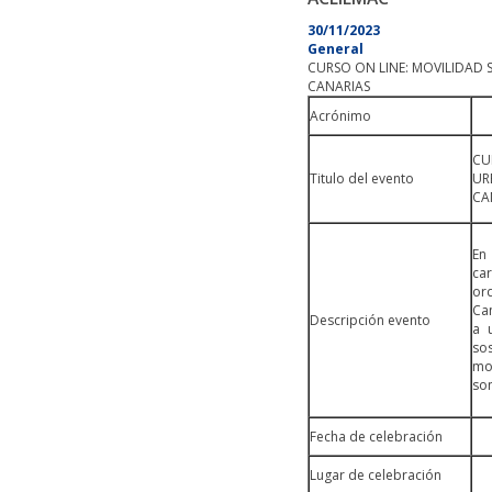
30/11/2023
General
CURSO ON LINE: MOVILIDAD 
CANARIAS
Acrónimo
CU
Titulo del evento
UR
CA
En
ca
or
Ca
Descripción evento
a 
so
mov
son
Fecha de celebración
Lugar de celebración