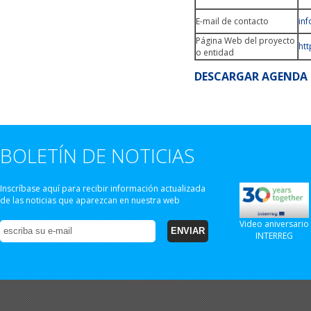
E-mail de contacto
in
Página Web del proyecto
htt
o entidad
DESCARGAR AGENDA
BOLETÍN DE NOTICIAS
Inscríbase aquí para recibir información actualizada
de las noticias que aparezcan en nuestra web
Video aniversario
INTERREG