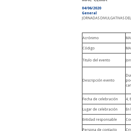
04/06/2020
General
JORNADAS DIVULGATIVAS DE
Acrónimo
MA
Código
MA
Titulo del evento
Jo
Dur
Descripción evento
pod
ca
Fecha de celebración
4, 
Lugar de celebración
En 
Entidad responsable
Con
Persona de contacto
Cri