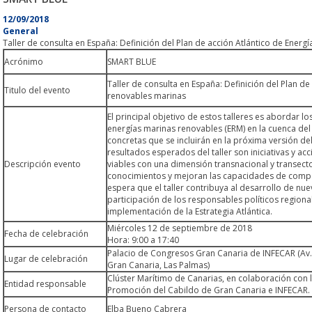
12/09/2018
General
Taller de consulta en España: Definición del Plan de acción Atlántico de Energ
Acrónimo
SMART BLUE
Taller de consulta en España: Definición del Plan de
Titulo del evento
renovables marinas
El principal objetivo de estos talleres es abordar l
energías marinas renovables (ERM) en la cuenca del 
concretas que se incluirán en la próxima versión del
resultados esperados del taller son iniciativas y ac
Descripción evento
viables con una dimensión transnacional y transect
conocimientos y mejoran las capacidades de compe
espera que el taller contribuya al desarrollo de n
participación de los responsables políticos regional
implementación de la Estrategia Atlántica.
Miércoles 12 de septiembre de 2018
Fecha de celebración
Hora: 9:00 a 17:40
Palacio de Congresos Gran Canaria de INFECAR (Av. 
Lugar de celebración
Gran Canaria, Las Palmas)
Clúster Marítimo de Canarias, en colaboración con 
Entidad responsable
Promoción del Cabildo de Gran Canaria e INFECAR.
Persona de contacto
Elba Bueno Cabrera