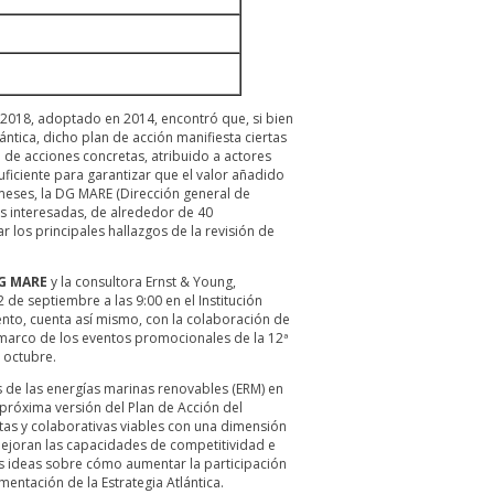
2018, adoptado en 2014, encontró que, si bien
ntica, dicho plan de acción manifiesta ciertas
a de acciones concretas, atribuido a actores
ficiente para garantizar que el valor añadido
 meses, la DG MARE (Dirección general de
es interesadas, de alrededor de 40
 los principales hallazgos de la revisión de
G MARE
y la consultora Ernst & Young,
 de septiembre a las 9:00 en el Institución
ento, cuenta así mismo, con la colaboración de
marco de los eventos promocionales de la 12ª
 octubre.
es de las energías marinas renovables (ERM) en
a próxima versión del Plan de Acción del
untas y colaborativas viables con una dimensión
mejoran las capacidades de competitividad e
as ideas sobre cómo aumentar la participación
mentación de la Estrategia Atlántica.