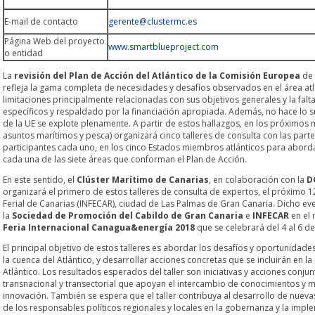
E-mail de contacto
gerente@clustermc.es
Página Web del proyecto
www.smartblueproject.com
o entidad
La
revisión del Plan de Acción del Atlántico de la Comisión Europea
de 
refleja la gama completa de necesidades y desafíos observados en el área atlá
limitaciones principalmente relacionadas con sus objetivos generales y la falt
específicos y respaldado por la financiación apropiada. Además, no hace lo su
de la UE se explote plenamente. A partir de estos hallazgos, en los próximos
asuntos marítimos y pesca) organizará cinco talleres de consulta con las part
participantes cada uno, en los cinco Estados miembros atlánticos para abordar
cada una de las siete áreas que conforman el Plan de Acción.
En este sentido, el
Clúster Marítimo de Canarias
, en colaboración con la
D
organizará el primero de estos talleres de consulta de expertos, el próximo 12
Ferial de Canarias (INFECAR), ciudad de Las Palmas de Gran Canaria. Dicho ev
la
Sociedad de Promoción del Cabildo de Gran Canaria
e
INFECAR
en el 
Feria Internacional Canagua&energía 2018
que se celebrará del 4 al 6 de
El principal objetivo de estos talleres es abordar los desafíos y oportunidad
la cuenca del Atlántico, y desarrollar acciones concretas que se incluirán en l
Atlántico. Los resultados esperados del taller son iniciativas y acciones conj
transnacional y transectorial que apoyan el intercambio de conocimientos y 
innovación. También se espera que el taller contribuya al desarrollo de nuev
de los responsables políticos regionales y locales en la gobernanza y la imple