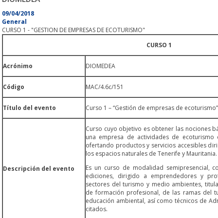
09/04/2018
General
CURSO 1 - "GESTION DE EMPRESAS DE ECOTURISMO"
CURSO 1
Acrónimo
DIOMEDEA
Código
MAC/4.6c/151
Título del evento
Curso 1 – “Gestión de empresas de ecoturismo”
Curso cuyo objetivo es obtener las nociones bá
una empresa de actividades de ecoturismo e
ofertando productos y servicios accesibles diri
los espacios naturales de Tenerife y Mauritania.
Es un curso de modalidad semipresencial, con
Descripción del evento
ediciones, dirigido a emprendedores y pro
sectores del turismo y medio ambientes, titula
de formación profesional, de las ramas del 
educación ambiental, así como técnicos de Adm
citados.