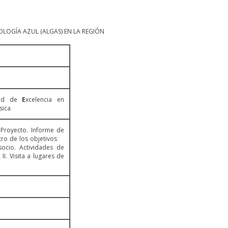
OLOGÍA AZUL (ALGAS) EN LA REGIÓN
ed de
E
xcelencia en
sica
 Proyecto. Informe de
ntro de los objetivos
socio. Actividades de
I. Visita a lugares de