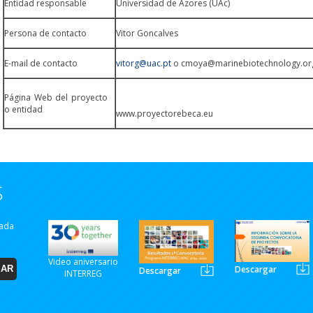
Entidad responsable
Universidad de Azores (UAc)
Persona de contacto
Vitor Goncalves
E-mail de contacto
vitorg@uac.pt
o cmoya@marinebiotechnology.or
Página Web del proyecto
o entidad
www.proyectorebeca.eu
S
zada
Video aniversario
Descargar
Descargar
INTERREG