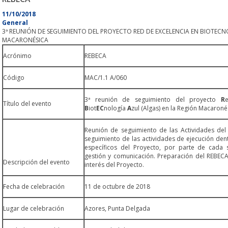
11/10/2018
General
3ª REUNIÓN DE SEGUIMIENTO DEL PROYECTO RED DE EXCELENCIA EN BIOTECN
MACARONÉSICA
Acrónimo
REBECA
Código
MAC/1.1 A/060
3ª reunión de seguimiento del proyecto
R
Título del evento
B
iot
EC
nología
A
zul (Algas) en la Región Macaroné
Reunión de seguimiento de las Actividades del
seguimiento de las actividades de ejecución de
específicos del Proyecto, por parte de cada 
gestión y comunicación. Preparación del REBECA I
Descripción del evento
interés del Proyecto.
Fecha de celebración
11 de octubre de 2018
Lugar de celebración
Azores, Punta Delgada