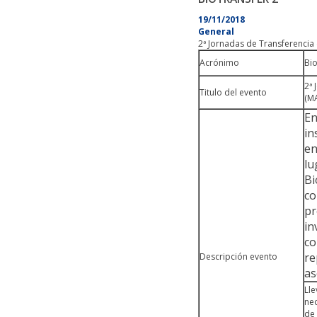
19/11/2018
General
2ª Jornadas de Transferencia
Acrónimo
Bio
2ª 
Titulo del evento
(M
En
in
en
lu
Bi
co
pr
in
co
re
Descripción evento
as
Ll
nec
de