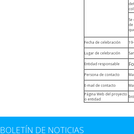
def
col
Se 
de 
que
Fecha de celebración
19
Lugar de celebración
San
Fo
Entidad responsable
Persona de contacto
Ma
E-mail de contacto
Mar
Página Web del proyecto
bi
o entidad
BOLETÍN DE NOTICIAS