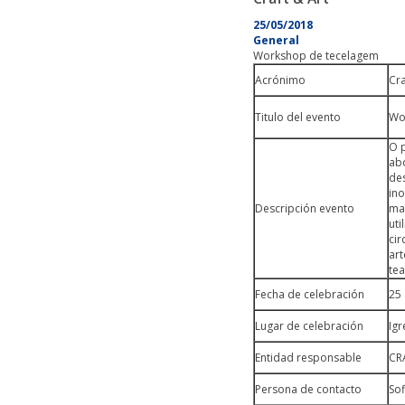
25/05/2018
General
Workshop de tecelagem
Acrónimo
Cra
Titulo del evento
Wo
O p
ab
de
in
Descripción evento
mai
uti
ci
ar
tea
Fecha de celebración
25 
Lugar de celebración
Igr
Entidad responsable
CR
Persona de contacto
So