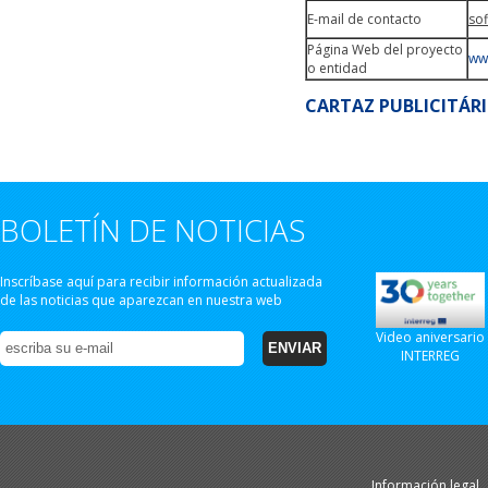
E-mail de contacto
so
Página Web del proyecto
ww
o entidad
CARTAZ PUBLICITÁR
BOLETÍN DE NOTICIAS
Inscríbase aquí para recibir información actualizada
de las noticias que aparezcan en nuestra web
Video aniversario
INTERREG
Información legal