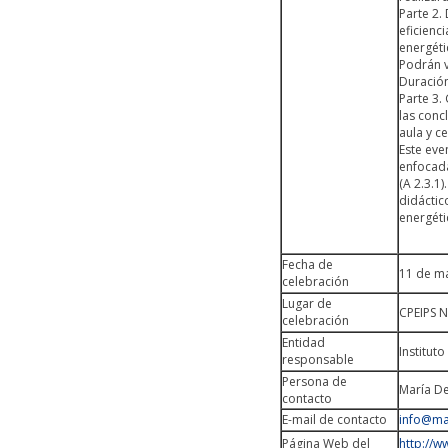
Parte 2.
eficienc
energéti
Podrán v
Duració
Parte 3.
las conc
aula y c
Este eve
enfocada
(A 2.3.1
didáctic
energéti
Fecha de
11 de m
celebración
Lugar de
CPEIPS N
celebración
Entidad
Institut
responsable
Persona de
María D
contacto
E-mail de contacto
info@ma
Página Web del
http://