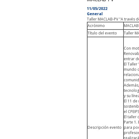
11/05/2022
General
Taller MACLAB-PV "A través de
Acrónimo
MACLAB
Título del evento
Taller M
Con moti
Renovabl
entrar d
El Talle
mundo de
relacion
comunida
Además, 
tecnolog
y su lín
El 11 de
sostenib
el CPEIP
El talle
Parte 1.
Descripción evento
para pod
profesor
realizar