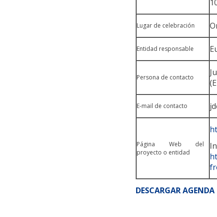
10
O
Lugar de celebración
E
Entidad responsable
J
Persona de contacto
(
j
E-mail de contacto
h
Página Web del
proyecto o entidad
h
f
DESCARGAR AGENDA 