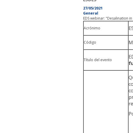
27/05/2021
General
EDS webinar: "Desalination in 
E
Acrónimo
M
Código
E
Título del evento
f
Q
c
c
p
r
P