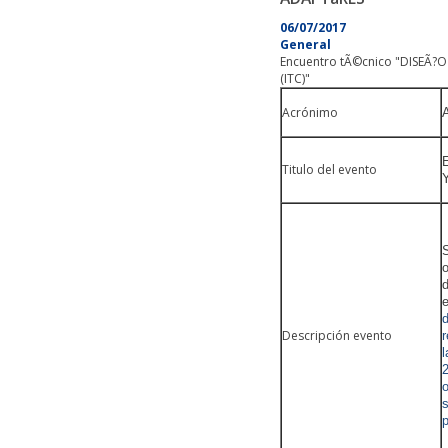
06/07/2017
General
Encuentro tÃ©cnico "DISEÃ
(ITC)"
Acrónimo
Titulo del evento
S
o
d
Descripción evento
r
2
o
s
p