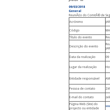
09/03/2018
General
ReuniÃ£o do ComitÃ© de Segu
Acrónimo
JAR
Código
MA
Título do evento
Reu
Re
Descrição do evento
JAR
Data da realização
09
Lugar da realização
Ho
Entidade responsável
AM
Pessoa de contato
Zél
E-mail do contato
ze
Página Web (Site) do
ww
projecto ou entidade